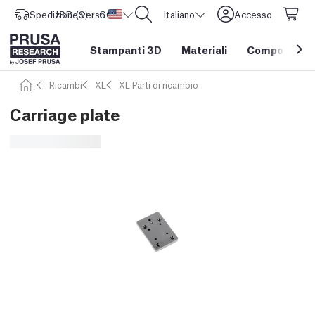
Spedizione verso
USD ($)
CORE One L: Ora disponibile!
Stati Uniti d'America
Italiano
Accesso
Stampanti 3D
Materiali
Componenti e
Ricambi
XL
XL Parti di ricambio
Carriage plate