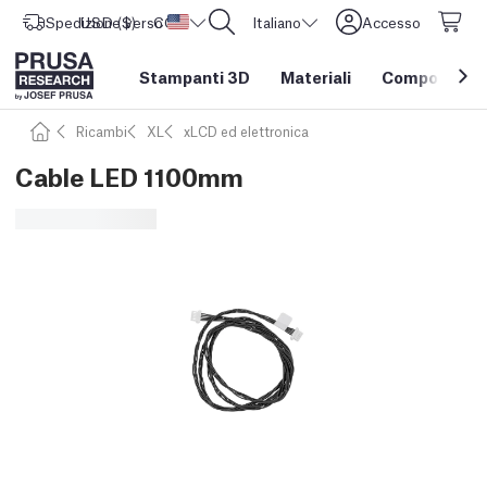
Spedizione verso
USD ($)
CORE One L: Ora disponibile!
Stati Uniti d'America
Italiano
Accesso
Stampanti 3D
Materiali
Componenti e
Ricambi
XL
xLCD ed elettronica
Cable LED 1100mm