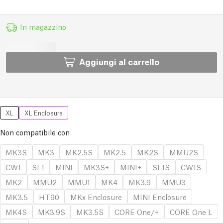
In magazzino
Aggiungi al carrello
XL
XL Enclosure
Non compatibile con
MK3S
MK3
MK2.5S
MK2.5
MK2S
MMU2S
CW1
SL1
MINI
MK3S+
MINI+
SL1S
CW1S
MK2
MMU2
MMU1
MK4
MK3.9
MMU3
MK3.5
HT90
MKx Enclosure
MINI Enclosure
MK4S
MK3.9S
MK3.5S
CORE One/+
CORE One L