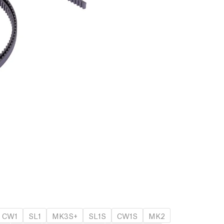
CW1
SL1
MK3S+
SL1S
CW1S
MK2