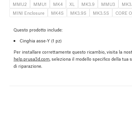
MMU2
MMU1
MK4
XL
MK3.9
MMU3
MK3
MINI Enclosure
MK4S
MK3.9S
MK3.5S
CORE O
Questo prodotto include:
Cinghia asse-Y (1 pz)
Per installare correttamente questo ricambio, visita la nost
help.prusa3d.com
, seleziona il modello specifico della tua
di riparazione.