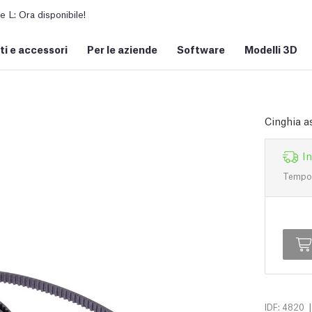
L: Ora disponibile!
i e accessori
Per le aziende
Software
Modelli 3D
Cinghia a
I
Tempo d
|
IDF: 4820