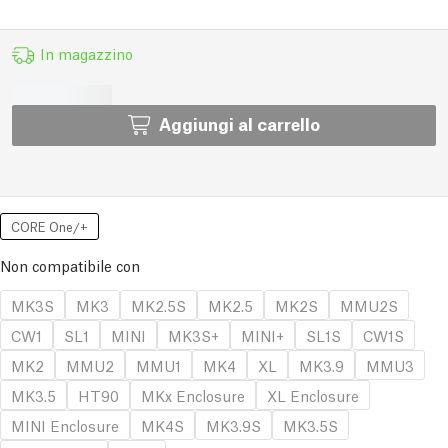
In magazzino
Aggiungi al carrello
CORE One/+
Non compatibile con
MK3S
MK3
MK2.5S
MK2.5
MK2S
MMU2S
CW1
SL1
MINI
MK3S+
MINI+
SL1S
CW1S
MK2
MMU2
MMU1
MK4
XL
MK3.9
MMU3
MK3.5
HT90
MKx Enclosure
XL Enclosure
MINI Enclosure
MK4S
MK3.9S
MK3.5S