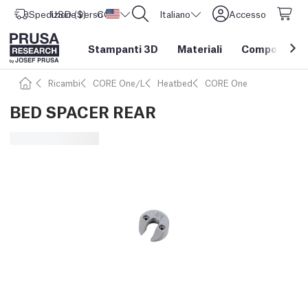
Spedizione verso
USD ($)
CORE One L: Ora disponibile!
Stati Uniti d'America
Italiano
Accesso
Stampanti 3D
Materiali
Componenti e
Ricambi
CORE One/L
Heatbed
CORE One
BED SPACER REAR