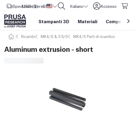
Spedizione verso
USD ($)
CORE One L: Ora disponibile!
Stati Uniti d'America
Italiano
Accesso
Stampanti 3D
Materiali
Componenti e
Ricambi
MK4/S & 3.9/S
MK4/S Parti di ricambio
Aluminum extrusion - short