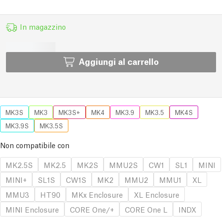
In magazzino
Aggiungi al carrello
MK3S
MK3
MK3S+
MK4
MK3.9
MK3.5
MK4S
MK3.9S
MK3.5S
Non compatibile con
MK2.5S
MK2.5
MK2S
MMU2S
CW1
SL1
MINI
MINI+
SL1S
CW1S
MK2
MMU2
MMU1
XL
MMU3
HT90
MKx Enclosure
XL Enclosure
MINI Enclosure
CORE One/+
CORE One L
INDX