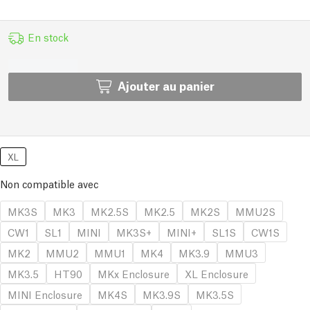
En stock
Ajouter au panier
XL
Non compatible avec
MK3S
MK3
MK2.5S
MK2.5
MK2S
MMU2S
CW1
SL1
MINI
MK3S+
MINI+
SL1S
CW1S
MK2
MMU2
MMU1
MK4
MK3.9
MMU3
MK3.5
HT90
MKx Enclosure
XL Enclosure
MINI Enclosure
MK4S
MK3.9S
MK3.5S