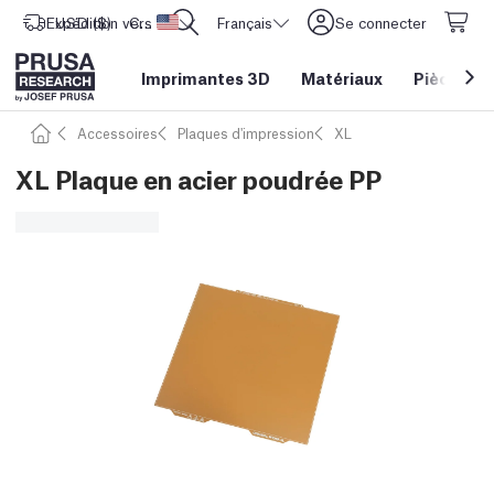
Expédition vers
USD ($)
CORE One L: Maintenant en stock !
Etats-Unis d'Amérique
Français
Se connecter
Imprimantes 3D
Matériaux
Pièces
&
Accessoires
Plaques d'impression
XL
XL Plaque en acier poudrée PP