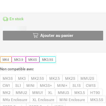
En stock
Ajouter au panier
MK4
MK3.9
MK4S
MK3.9S
Non compatible avec
MK3S
MK3
MK2.5S
MK2.5
MK2S
MMU2S
CW1
SL1
MINI
MK3S+
MINI+
SL1S
CW1S
MK2
MMU2
MMU1
XL
MMU3
MK3.5
HT90
MKx Enclosure
XL Enclosure
MINI Enclosure
MK3.5S