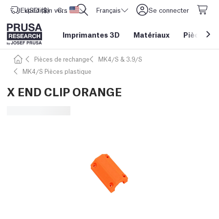
Expédition vers
USD ($)
CORE One L: Maintenant en stock !
Etats-Unis d'Amérique
Français
Se connecter
Imprimantes 3D
Matériaux
Pièces
&
Pièces de rechange
MK4/S & 3.9/S
MK4/S Pièces plastique
X END CLIP ORANGE