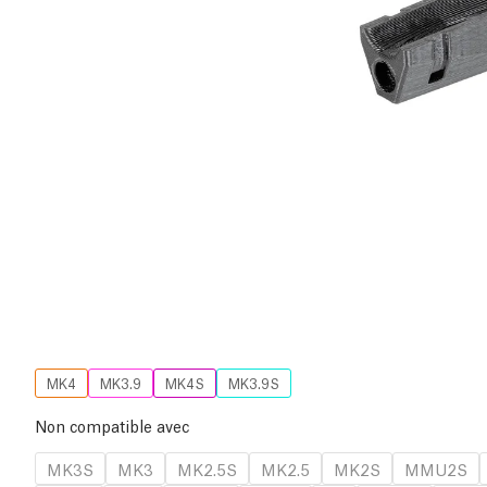
MK4
MK3.9
MK4S
MK3.9S
Non compatible avec
MK3S
MK3
MK2.5S
MK2.5
MK2S
MMU2S