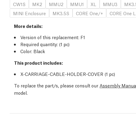
CW1S
MK2
MMU2
MMU1
XL
MMU3
MK3.
MINI Enclosure
MK3.5S
CORE One/+
CORE One L
More details:
Version of this replacement: F1
Required quantity: (1 pc)
Color: Black
This product includes:
X-CARRIAGE-CABLE-HOLDER-COVER (1 pc)
To replace the part/s, please consult our
Assembly Manua
model.