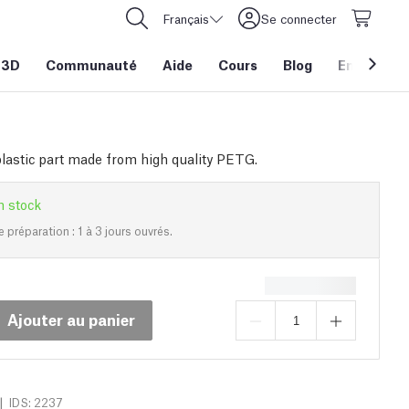
Français
Se connecter
 3D
Communauté
Aide
Cours
Blog
Entreprise
plastic part made from high quality PETG.
n stock
e préparation : 1 à 3 jours ouvrés.
Ajouter au panier
|
IDS: 2237