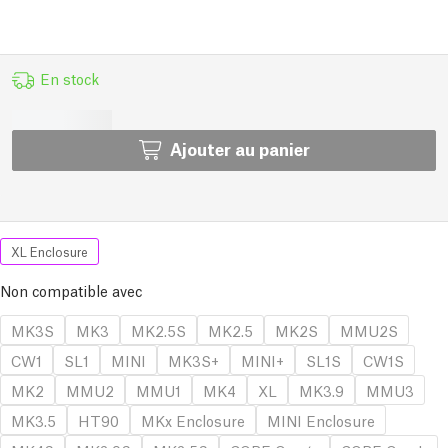
En stock
Ajouter au panier
XL Enclosure
Non compatible avec
MK3S
MK3
MK2.5S
MK2.5
MK2S
MMU2S
CW1
SL1
MINI
MK3S+
MINI+
SL1S
CW1S
MK2
MMU2
MMU1
MK4
XL
MK3.9
MMU3
MK3.5
HT90
MKx Enclosure
MINI Enclosure