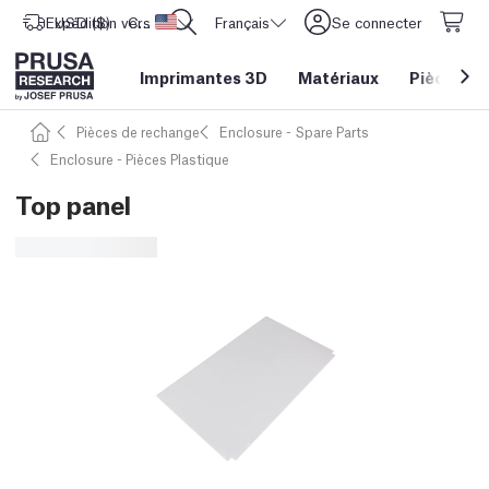
Expédition vers
USD ($)
CORE One L: Maintenant en stock !
Etats-Unis d'Amérique
Français
Se connecter
Imprimantes 3D
Matériaux
Pièces
&
Pièces de rechange
Enclosure - Spare Parts
Enclosure - Pièces Plastique
Top panel