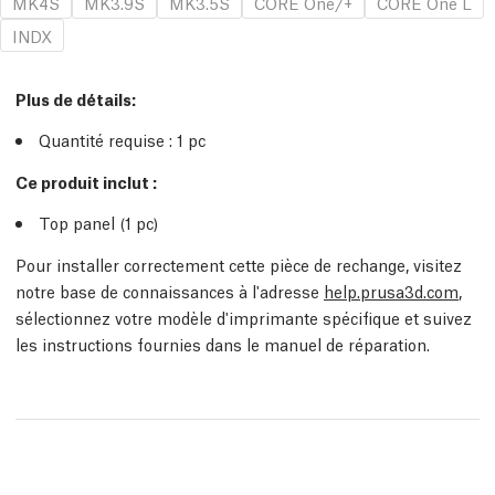
MK4S
MK3.9S
MK3.5S
CORE One/+
CORE One L
INDX
Plus de détails
:
Quantité requise :
1
pc
Ce produit inclut :
Top panel (1
pc
)
Pour installer correctement cette pièce de rechange, visitez
notre base de connaissances à l'adresse
help.prusa3d.com
,
sélectionnez votre modèle d'imprimante spécifique et suivez
les instructions fournies dans le manuel de réparation.