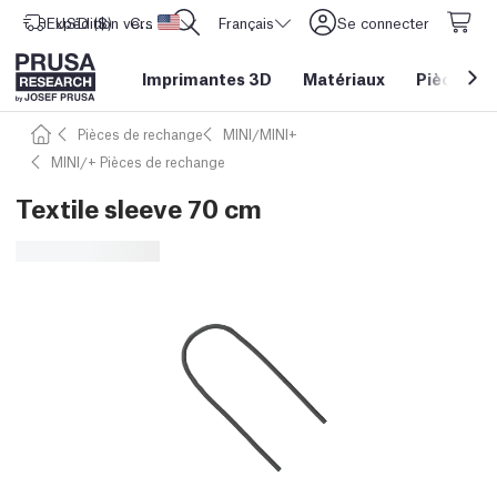
Expédition vers
USD ($)
CORE One L: Maintenant en stock !
Etats-Unis d'Amérique
Français
Se connecter
Imprimantes 3D
Matériaux
Pièces
&
Pièces de rechange
MINI/MINI+
MINI/+ Pièces de rechange
Textile sleeve 70 cm