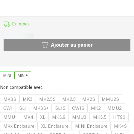
En stock
Ajouter au panier
MINI
MINI+
Non compatible avec
MK3S
MK3
MK2.5S
MK2.5
MK2S
MMU2S
CW1
SL1
MK3S+
SL1S
CW1S
MK2
MMU2
MMU1
MK4
XL
MK3.9
MMU3
MK3.5
HT90
MKx Enclosure
XL Enclosure
MINI Enclosure
MK4S