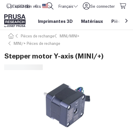
Expédition vers
USD ($)
CORE One L: Maintenant en stock !
Etats-Unis d'Amérique
Français
Se connecter
Imprimantes 3D
Matériaux
Pièces
&
Pièces de rechange
MINI/MINI+
MINI/+ Pièces de rechange
Stepper motor Y-axis (MINI/+)