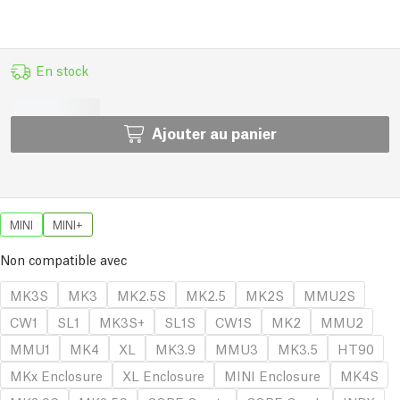
En stock
Ajouter au panier
MINI
MINI+
Non compatible avec
MK3S
MK3
MK2.5S
MK2.5
MK2S
MMU2S
CW1
SL1
MK3S+
SL1S
CW1S
MK2
MMU2
MMU1
MK4
XL
MK3.9
MMU3
MK3.5
HT90
MKx Enclosure
XL Enclosure
MINI Enclosure
MK4S