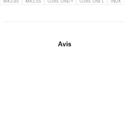
MK3.9S
MK3.5S
CORE One/+
CORE One L
INDX
Avis