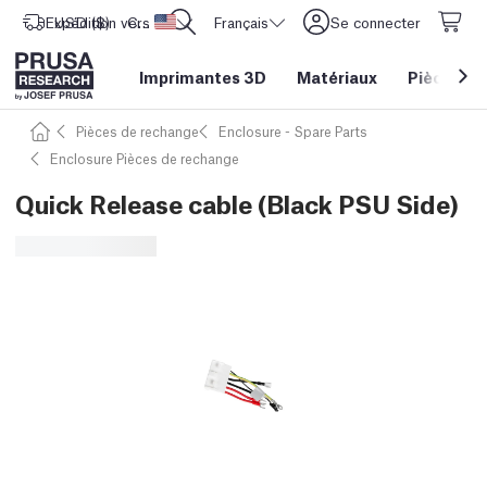
Expédition vers
USD ($)
CORE One L: Maintenant en stock !
Etats-Unis d'Amérique
Français
Se connecter
Imprimantes 3D
Matériaux
Pièces
&
Pièces de rechange
Enclosure - Spare Parts
Enclosure Pièces de rechange
Quick Release cable (Black PSU Side)