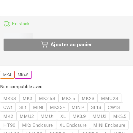
En stock
Ajouter au panier
MK4
MK4S
Non compatible avec
MK3S
MK3
MK2.5S
MK2.5
MK2S
MMU2S
CW1
SL1
MINI
MK3S+
MINI+
SL1S
CW1S
MK2
MMU2
MMU1
XL
MK3.9
MMU3
MK3.5
HT90
MKx Enclosure
XL Enclosure
MINI Enclosure