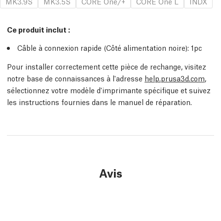
MK3.9S
MK3.5S
CORE One/+
CORE One L
INDX
Ce produit inclut :
Câble à connexion rapide (Côté alimentation noire)
: 1
pc
Pour installer correctement cette pièce de rechange, visitez
notre base de connaissances à l'adresse
help.prusa3d.com
,
sélectionnez votre modèle d'imprimante spécifique et suivez
les instructions fournies dans le manuel de réparation.
Avis