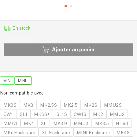
En stock
Ajouter au panier
MINI
MINI+
Non compatible avec
MK3S
MK3
MK2.5S
MK2.5
MK2S
MMU2S
CW1
SL1
MK3S+
SL1S
CW1S
MK2
MMU2
MMU1
MK4
XL
MK3.9
MMU3
MK3.5
HT90
MKx Enclosure
XL Enclosure
MINI Enclosure
MK4S