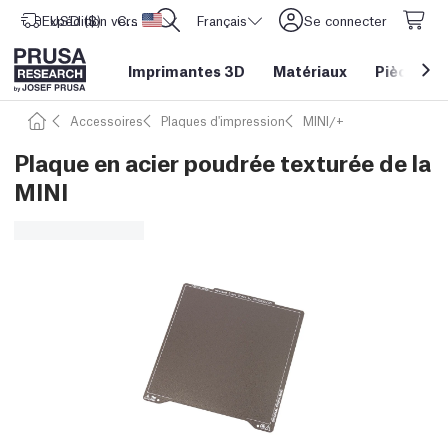
Expédition vers
USD ($)
CORE One L: Maintenant en stock !
Etats-Unis d'Amérique
Français
Se connecter
Imprimantes 3D
Matériaux
Pièces
&
Accessoires
Plaques d'impression
MINI/+
Plaque en acier poudrée texturée de la
MINI