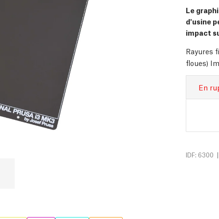
Le graphi
d'usine p
impact su
Rayures f
floues) Im
En ru
|
IDF: 6300