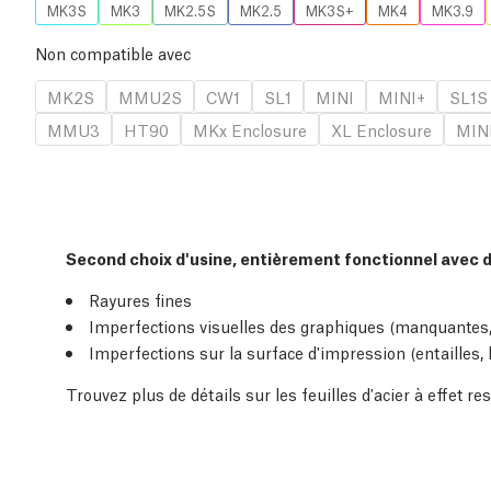
MK3S
MK3
MK2.5S
MK2.5
MK3S+
MK4
MK3.9
Non compatible avec
MK2S
MMU2S
CW1
SL1
MINI
MINI+
SL1S
MMU3
HT90
MKx Enclosure
XL Enclosure
MINI
Second choix d'usine, entièrement fonctionnel avec 
Rayures fines
Imperfections visuelles des graphiques (manquantes,
Imperfections sur la surface d'impression (entailles,
Trouvez plus de détails sur les feuilles d'acier à effet r