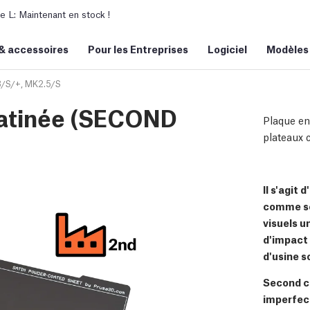
L: Maintenant en stock !
&
accessoires
Pour les Entreprises
Logiciel
Modèles
/S/+, MK2.5/S
satinée (SECOND
Plaque en
plateaux 
Il s'agit
comme se
visuels u
d'impact 
d'usine s
Second ch
imperfect