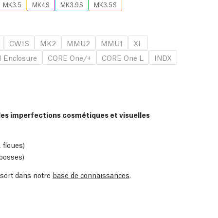
MK3.5
MK4S
MK3.9S
MK3.5S
CW1S
MK2
MMU2
MMU1
XL
 Enclosure
CORE One/+
CORE One L
INDX
des imperfections cosmétiques et visuelles
 floues)
 bosses)
essort dans notre
base de connaissances
.