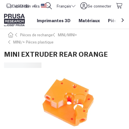
Expédition vers
USD ($)
CORE One L: Maintenant en stock !
Etats-Unis d'Amérique
Français
Se connecter
Imprimantes 3D
Matériaux
Pièces
&
Pièces de rechange
MINI/MINI+
MINI/+ Pièces plastique
MINI EXTRUDER REAR ORANGE