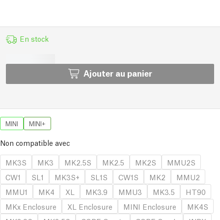
En stock
Ajouter au panier
MINI
MINI+
Non compatible avec
MK3S
MK3
MK2.5S
MK2.5
MK2S
MMU2S
CW1
SL1
MK3S+
SL1S
CW1S
MK2
MMU2
MMU1
MK4
XL
MK3.9
MMU3
MK3.5
HT90
MKx Enclosure
XL Enclosure
MINI Enclosure
MK4S