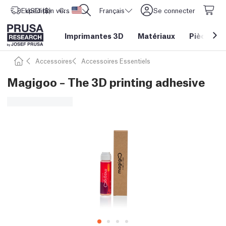
Expédition vers
USD ($)
CORE One L: Maintenant en stock !
Etats-Unis d'Amérique
Français
Se connecter
Imprimantes 3D
Matériaux
Pièces
&
Accessoires
Accessoires Essentiels
Magigoo – The 3D printing adhesive