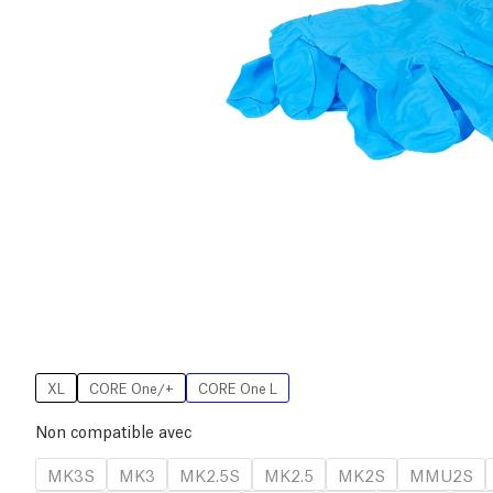
XL
CORE One/+
CORE One L
Non compatible avec
MK3S
MK3
MK2.5S
MK2.5
MK2S
MMU2S