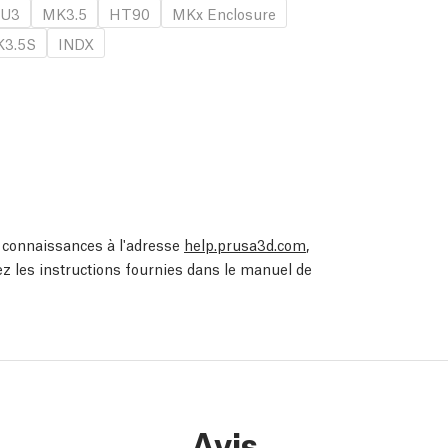
U3
MK3.5
HT90
MKx Enclosure
3.5S
INDX
de connaissances à l'adresse
help.prusa3d.com
,
ez les instructions fournies dans le manuel de
Avis