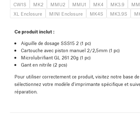
CW1S
MK2
MMU2
MMU1
MK4
MK3.9
MM
XL Enclosure
MINI Enclosure
MK4S
MK3.9S
MK
Ce produit inclut :
Aiguille de dosage SSS15 2 (1 pc)
Cartouche avec piston manuel 2/2,5mm (1 pc)
Microlubrifiant GL 261 20g (1 pc)
Gant en nitrile (2 pcs)
Pour utiliser correctement ce produit, visitez notre base 
sélectionnez votre modèle d'imprimante spécifique et suiv
réparation.