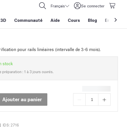
Français
Se connecter
 3D
Communauté
Aide
Cours
Blog
Entreprise
rification pour rails linéaires (intervalle de 3-6 mois).
n stock
e préparation : 1 à 3 jours ouvrés.
Ajouter au panier
|
IDS: 2716