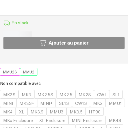
En stock
Ajouter au panier
MMU2S
MMU2
Non compatible avec
MK3S
MK3
MK2.5S
MK2.5
MK2S
CW1
SL1
MINI
MK3S+
MINI+
SL1S
CW1S
MK2
MMU1
MK4
XL
MK3.9
MMU3
MK3.5
HT90
MKx Enclosure
XL Enclosure
MINI Enclosure
MK4S