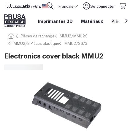
Expédition vers
USD ($)
CORE One L: Maintenant en stock !
Etats-Unis d'Amérique
Français
Se connecter
Imprimantes 3D
Matériaux
Pièces
&
Pièces de rechange
MMU2/MMU2S
MMU2/S Pièces plastique
MMU2/2S/3
Electronics cover black MMU2