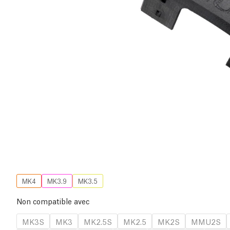
MK4
MK3.9
MK3.5
Non compatible avec
MK3S
MK3
MK2.5S
MK2.5
MK2S
MMU2S