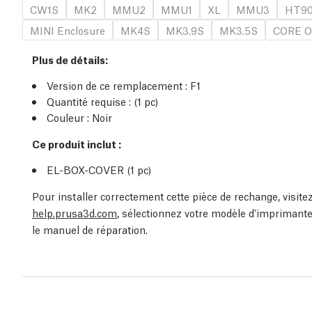
CW1S
MK2
MMU2
MMU1
XL
MMU3
HT9
MINI Enclosure
MK4S
MK3.9S
MK3.5S
CORE O
Plus de détails
:
Version de ce remplacement :
F1
Quantité requise :
(1
pc
)
Couleur : Noir
Ce produit inclut :
EL-BOX-COVER (1
pc
)
Pour installer correctement cette pièce de rechange, visit
help.prusa3d.com
, sélectionnez votre modèle d'imprimante
le manuel de réparation.