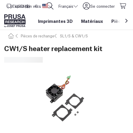
Expédition vers
USD ($)
CORE One L: Maintenant en stock !
Etats-Unis d'Amérique
Français
Se connecter
Imprimantes 3D
Matériaux
Pièces
&
Pièces de rechange
SL1/S & CW1/S
CW1/S heater replacement kit