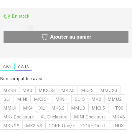
En stock
Ajouter au panier
CW1
CW1S
Non compatible avec
MK3S
MK3
MK2.5S
MK2.5
MK2S
MMU2S
SL1
MINI
MK3S+
MINI+
SL1S
MK2
MMU2
MMU1
MK4
XL
MK3.9
MMU3
MK3.5
HT90
MKx Enclosure
XL Enclosure
MINI Enclosure
MK4S
MK3.9S
MK3.5S
CORE One/+
CORE One L
INDX