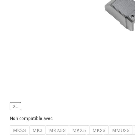
XL
Non compatible avec
MK3S
MK3
MK2.5S
MK2.5
MK2S
MMU2S