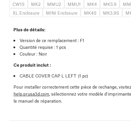
CW1S
MK2
MMU2
MMU1
MK4
MK3.9
MM
XL Enclosure
MINI Enclosure
MK4S
MK3.9S
MK
Plus de détails
:
Version de ce remplacement :
F1
Quantité requise :
1
pcs
Couleur : Noir
Ce produit inclut :
CABLE COVER CAP L LEFT (1
pc
)
Pour installer correctement cette pièce de rechange, visit
help.prusa3d.com
, sélectionnez votre modèle d'imprimante
le manuel de réparation.