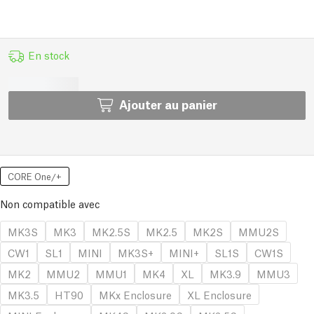
En stock
Ajouter au panier
CORE One/+
Non compatible avec
MK3S
MK3
MK2.5S
MK2.5
MK2S
MMU2S
CW1
SL1
MINI
MK3S+
MINI+
SL1S
CW1S
MK2
MMU2
MMU1
MK4
XL
MK3.9
MMU3
MK3.5
HT90
MKx Enclosure
XL Enclosure