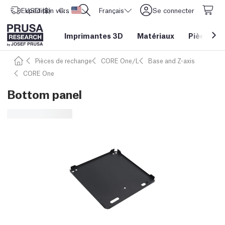
Expédition vers
USD ($)
CORE One L: Maintenant en stock !
Etats-Unis d'Amérique
Français
Se connecter
Imprimantes 3D
Matériaux
Pièces
&
Pièces de rechange
CORE One/L
Base and Z-axis
CORE One
Bottom panel