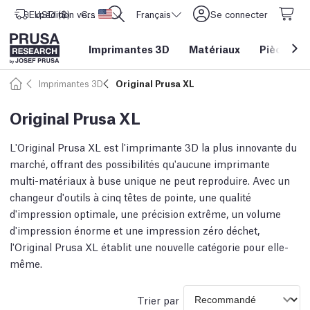
Expédition vers
USD ($)
CORE One L: Maintenant en stock !
Etats-Unis d'Amérique
Français
Se connecter
Imprimantes 3D
Matériaux
Pièces
&
Imprimantes 3D
Original Prusa XL
Original Prusa XL
L'Original Prusa XL est l'imprimante 3D la plus innovante du
marché, offrant des possibilités qu'aucune imprimante
multi-matériaux à buse unique ne peut reproduire. Avec un
changeur d'outils à cinq têtes de pointe, une qualité
d'impression optimale, une précision extrême, un volume
d'impression énorme et une impression zéro déchet,
l'Original Prusa XL établit une nouvelle catégorie pour elle-
même.
Trier par