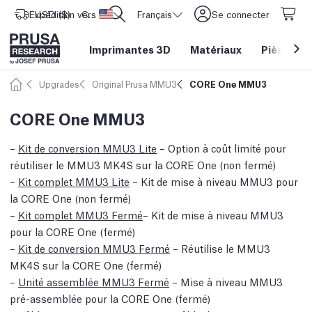
Expédition vers
USD ($)
CORE One L: Maintenant en stock !
Etats-Unis d'Amérique
Français
Se connecter
Imprimantes 3D
Matériaux
Pièces
&
Upgrades
Original Prusa MMU3
CORE One MMU3
CORE One MMU3
–
Kit de conversion MMU3 Lite
– Option à coût limité pour
réutiliser le MMU3 MK4S sur la CORE One (non fermé)
–
Kit complet MMU3 Lite
– Kit de mise à niveau MMU3 pour
la CORE One (non fermé)
–
Kit complet MMU3 Fermé
– Kit de mise à niveau MMU3
pour la CORE One (fermé)
–
Kit de conversion MMU3 Fermé
– Réutilise le MMU3
MK4S sur la CORE One (fermé)
–
Unité assemblée MMU3 Fermé
– Mise à niveau MMU3
pré-assemblée pour la CORE One (fermé)