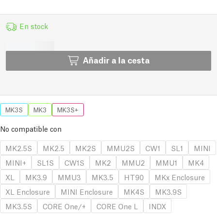
En stock
Añadir a la cesta
MK3S
MK3
MK3S+
No compatible con
MK2.5S
MK2.5
MK2S
MMU2S
CW1
SL1
MINI
MINI+
SL1S
CW1S
MK2
MMU2
MMU1
MK4
XL
MK3.9
MMU3
MK3.5
HT90
MKx Enclosure
XL Enclosure
MINI Enclosure
MK4S
MK3.9S
MK3.5S
CORE One/+
CORE One L
INDX