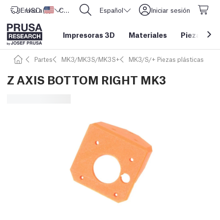
Envío a
USD ($)
Estados Unidos
CORE One L: ¡Ya disponible!
Español
Iniciar sesión
Impresoras 3D
Materiales
Piezas y a
Partes
MK3/MK3S/MK3S+
MK3/S/+ Piezas plásticas
Z AXIS BOTTOM RIGHT MK3