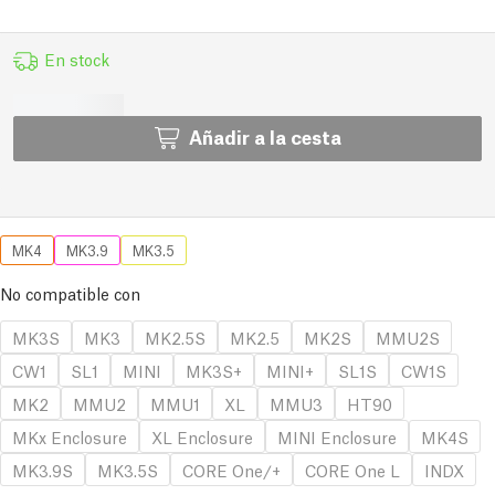
En stock
Añadir a la cesta
MK4
MK3.9
MK3.5
No compatible con
MK3S
MK3
MK2.5S
MK2.5
MK2S
MMU2S
CW1
SL1
MINI
MK3S+
MINI+
SL1S
CW1S
MK2
MMU2
MMU1
XL
MMU3
HT90
MKx Enclosure
XL Enclosure
MINI Enclosure
MK4S
MK3.9S
MK3.5S
CORE One/+
CORE One L
INDX