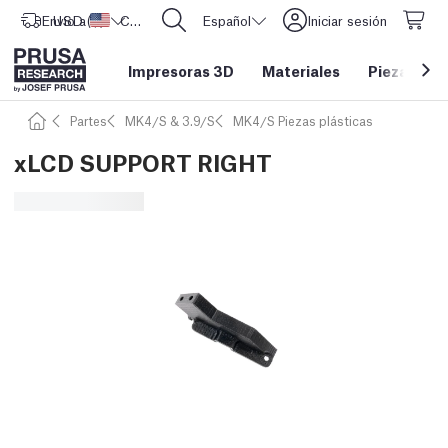
Envío a
USD ($)
Estados Unidos
CORE One L: ¡Ya disponible!
Español
Iniciar sesión
Impresoras 3D
Materiales
Piezas y a
Partes
MK4/S & 3.9/S
MK4/S Piezas plásticas
xLCD SUPPORT RIGHT