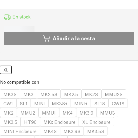
En stock
Añadir a la cesta
XL
No compatible con
MK3S
MK3
MK2.5S
MK2.5
MK2S
MMU2S
CW1
SL1
MINI
MK3S+
MINI+
SL1S
CW1S
MK2
MMU2
MMU1
MK4
MK3.9
MMU3
MK3.5
HT90
MKx Enclosure
XL Enclosure
MINI Enclosure
MK4S
MK3.9S
MK3.5S