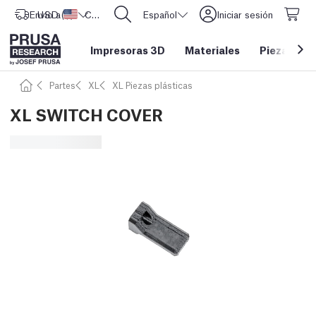
Envío a
USD ($)
Estados Unidos
CORE One L: ¡Ya disponible!
Español
Iniciar sesión
Impresoras 3D
Materiales
Piezas y a
Partes
XL
XL Piezas plásticas
XL SWITCH COVER