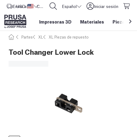
Envío a
USD ($)
Estados Unidos
CORE One L: ¡Ya disponible!
Español
Iniciar sesión
Impresoras 3D
Materiales
Piezas y a
Partes
XL
XL Piezas de repuesto
Tool Changer Lower Lock