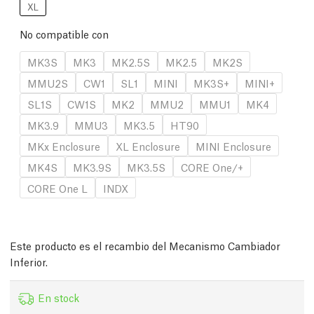
XL
No compatible con
MK3S
MK3
MK2.5S
MK2.5
MK2S
MMU2S
CW1
SL1
MINI
MK3S+
MINI+
SL1S
CW1S
MK2
MMU2
MMU1
MK4
MK3.9
MMU3
MK3.5
HT90
MKx Enclosure
XL Enclosure
MINI Enclosure
MK4S
MK3.9S
MK3.5S
CORE One/+
CORE One L
INDX
Este producto es el recambio del Mecanismo Cambiador
Inferior.
En stock