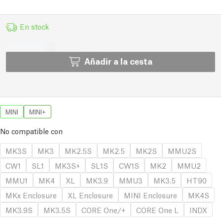
En stock
Añadir a la cesta
MINI
MINI+
No compatible con
MK3S
MK3
MK2.5S
MK2.5
MK2S
MMU2S
CW1
SL1
MK3S+
SL1S
CW1S
MK2
MMU2
MMU1
MK4
XL
MK3.9
MMU3
MK3.5
HT90
MKx Enclosure
XL Enclosure
MINI Enclosure
MK4S
MK3.9S
MK3.5S
CORE One/+
CORE One L
INDX