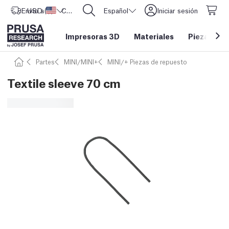
Envío a
USD ($)
Estados Unidos
CORE One L: ¡Ya disponible!
Español
Iniciar sesión
Impresoras 3D
Materiales
Piezas y a
Partes
MINI/MINI+
MINI/+ Piezas de repuesto
Textile sleeve 70 cm