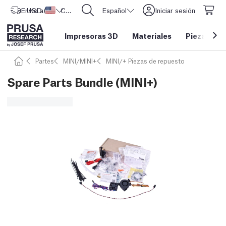
Envío a
USD ($)
Estados Unidos
CORE One L: ¡Ya disponible!
Español
Iniciar sesión
Impresoras 3D
Materiales
Piezas y a
Partes
MINI/MINI+
MINI/+ Piezas de repuesto
Spare Parts Bundle (MINI+)