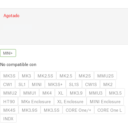
Agotado
MINI+
No compatible con
MK3S
MK3
MK2.5S
MK2.5
MK2S
MMU2S
CW1
SL1
MINI
MK3S+
SL1S
CW1S
MK2
MMU2
MMU1
MK4
XL
MK3.9
MMU3
MK3.5
HT90
MKx Enclosure
XL Enclosure
MINI Enclosure
MK4S
MK3.9S
MK3.5S
CORE One/+
CORE One L
INDX