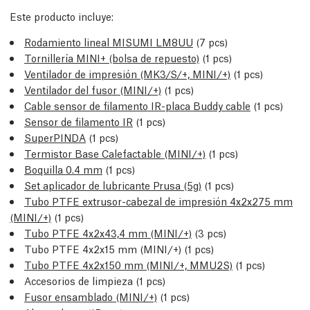
Este producto incluye:
Rodamiento lineal MISUMI LM8UU
(7 pcs)
Tornillería MINI+ (bolsa de repuesto)
(1 pcs)
Ventilador de impresión (MK3/S/+, MINI/+)
(1 pcs)
Ventilador del fusor (MINI/+)
(1 pcs)
Cable sensor de filamento IR-placa Buddy cable
(1 pcs)
Sensor de filamento IR
(1 pcs)
SuperPINDA
(1 pcs)
Termistor Base Calefactable (MINI/+)
(1 pcs)
Boquilla 0.4 mm
(1 pcs)
Set aplicador de lubricante Prusa (5g)
(1 pcs)
Tubo PTFE extrusor-cabezal de impresión 4x2x275 mm
(MINI/+)
(1 pcs)
Tubo PTFE 4x2x43,4 mm (MINI/+)
(3 pcs)
Tubo PTFE 4x2x15 mm (MINI/+) (1 pcs)
Tubo PTFE 4x2x150 mm (MINI/+, MMU2S)
(1 pcs)
Accesorios de limpieza (1 pcs)
Fusor ensamblado (MINI/+)
(1 pcs)