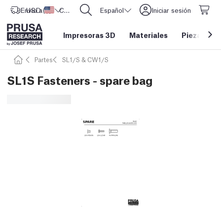
Envío a
USD ($)
Estados Unidos
CORE One L: ¡Ya disponible!
Español
Iniciar sesión
Impresoras 3D
Materiales
Piezas y a
Partes
SL1/S & CW1/S
SL1S Fasteners - spare bag