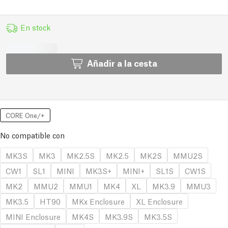
En stock
Añadir a la cesta
CORE One/+
No compatible con
MK3S
MK3
MK2.5S
MK2.5
MK2S
MMU2S
CW1
SL1
MINI
MK3S+
MINI+
SL1S
CW1S
MK2
MMU2
MMU1
MK4
XL
MK3.9
MMU3
MK3.5
HT90
MKx Enclosure
XL Enclosure
MINI Enclosure
MK4S
MK3.9S
MK3.5S