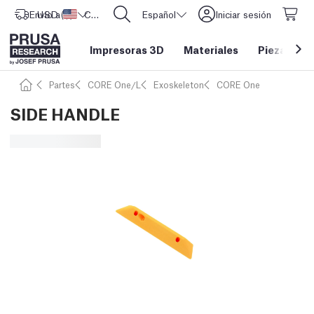
Envío a
USD ($)
Estados Unidos
CORE One L: ¡Ya disponible!
Español
Iniciar sesión
Impresoras 3D
Materiales
Piezas y a
Partes
CORE One/L
Exoskeleton
CORE One
SIDE HANDLE