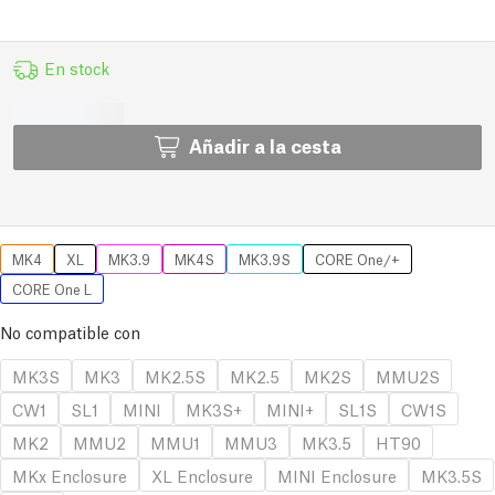
En stock
Añadir a la cesta
MK4
XL
MK3.9
MK4S
MK3.9S
CORE One/+
CORE One L
No compatible con
MK3S
MK3
MK2.5S
MK2.5
MK2S
MMU2S
CW1
SL1
MINI
MK3S+
MINI+
SL1S
CW1S
MK2
MMU2
MMU1
MMU3
MK3.5
HT90
MKx Enclosure
XL Enclosure
MINI Enclosure
MK3.5S