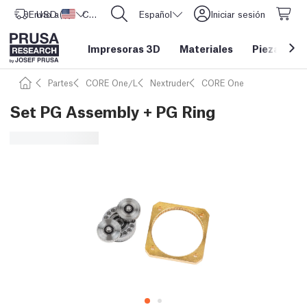
Envío a
USD ($)
Estados Unidos
CORE One L: ¡Ya disponible!
Español
Iniciar sesión
Impresoras 3D
Materiales
Piezas y a
Partes
CORE One/L
Nextruder
CORE One
Set PG Assembly + PG Ring