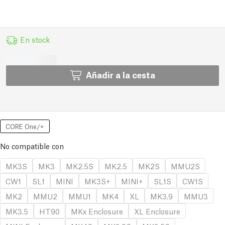
En stock
Añadir a la cesta
CORE One/+
No compatible con
MK3S
MK3
MK2.5S
MK2.5
MK2S
MMU2S
CW1
SL1
MINI
MK3S+
MINI+
SL1S
CW1S
MK2
MMU2
MMU1
MK4
XL
MK3.9
MMU3
MK3.5
HT90
MKx Enclosure
XL Enclosure