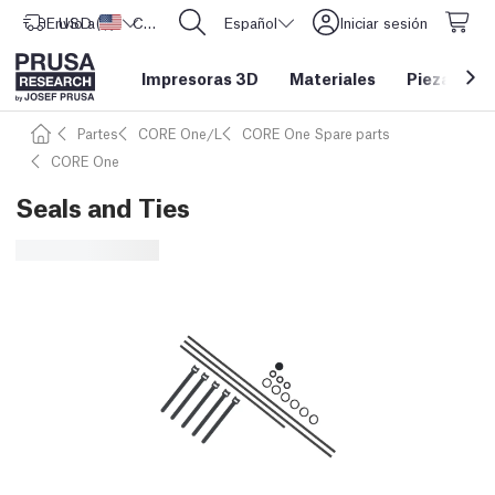
Envío a
USD ($)
Estados Unidos
CORE One L: ¡Ya disponible!
Español
Iniciar sesión
Impresoras 3D
Materiales
Piezas y a
Partes
CORE One/L
CORE One Spare parts
CORE One
Seals and Ties