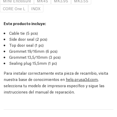
MINI Enclosure
MK4S
MK3.9S
MK3.5S
CORE One L
INDX
Este producto incluye:
Cable tie (5 pcs)
Side door seal (2 pcs)
Top door seal (1 pc)
Grommet 19/16mm (6 pcs)
Grommet 13,5/10mm (3 pcs)
Sealing plug 15,5mm (1 pc)
Para instalar correctamente esta pieza de recambio, visita
nuestra base de conocimientos en
help.prusa3d.com
,
selecciona tu modelo de impresora específico y sigue las
instrucciones del manual de reparación.