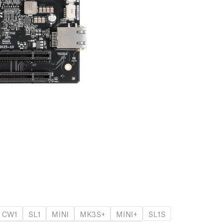
CW1
SL1
MINI
MK3S+
MINI+
SL1S