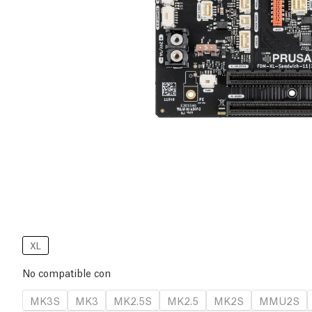
XL
No compatible con
MK3S
MK3
MK2.5S
MK2.5
MK2S
MMU2S