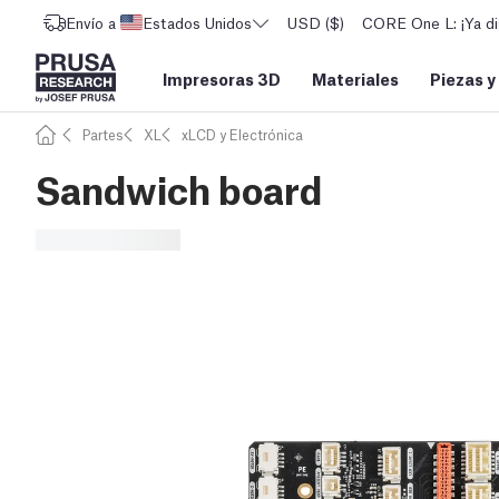
Envío a
Estados Unidos
USD ($)
CORE One L: ¡Ya di
Impresoras 3D
Materiales
Piezas y
Partes
XL
xLCD y Electrónica
Sandwich board