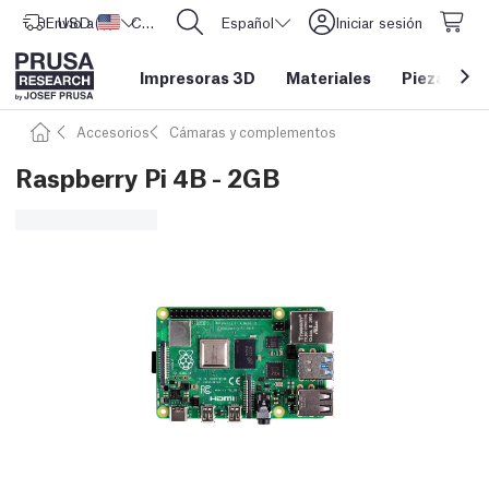
Envío a
USD ($)
Estados Unidos
CORE One L: ¡Ya disponible!
Español
Iniciar sesión
Impresoras 3D
Materiales
Piezas y a
Accesorios
Cámaras y complementos
Raspberry Pi 4B - 2GB