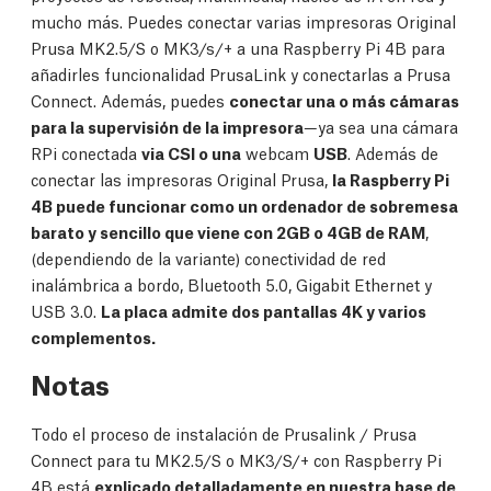
mucho más. Puedes conectar varias impresoras Original
Prusa MK2.5/S o MK3/s/+ a una Raspberry Pi 4B para
añadirles funcionalidad PrusaLink y conectarlas a Prusa
Connect. Además, puedes
conectar una o más cámaras
para la supervisión de la impresora
—ya sea una cámara
RPi conectada
via CSI o una
webcam
USB
. Además de
conectar las impresoras Original Prusa,
la Raspberry Pi
4B puede funcionar como un ordenador de sobremesa
barato y sencillo que viene con 2GB o 4GB de RAM
,
(dependiendo de la variante) conectividad de red
inalámbrica a bordo, Bluetooth 5.0, Gigabit Ethernet y
USB 3.0.
La placa admite dos pantallas 4K y varios
complementos.
Notas
Todo el proceso de instalación de Prusalink / Prusa
Connect para tu MK2.5/S o MK3/S/+ con Raspberry Pi
4B está
explicado detalladamente en nuestra base de