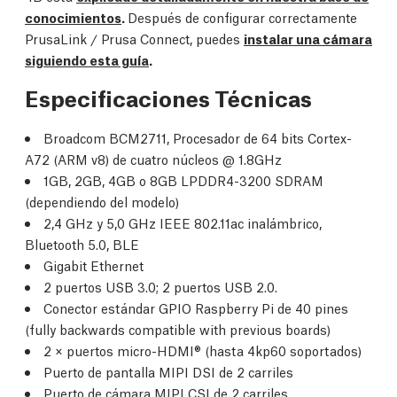
conocimientos
.
Después de configurar correctamente
PrusaLink / Prusa Connect, puedes
instalar una cámara
siguiendo esta guía
.
Especificaciones Técnicas
Broadcom BCM2711, Procesador de 64 bits Cortex-
A72 (ARM v8) de cuatro núcleos @ 1.8GHz
1GB, 2GB, 4GB o 8GB LPDDR4-3200 SDRAM
(dependiendo del modelo)
2,4 GHz y 5,0 GHz IEEE 802.11ac inalámbrico,
Bluetooth 5.0, BLE
Gigabit Ethernet
2 puertos USB 3.0; 2 puertos USB 2.0.
Conector estándar GPIO Raspberry Pi de 40 pines
(fully backwards compatible with previous boards)
2 × puertos micro-HDMI® (hasta 4kp60 soportados)
Puerto de pantalla MIPI DSI de 2 carriles
Puerto de cámara MIPI CSI de 2 carriles