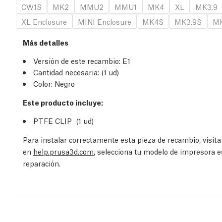
CW1S
MK2
MMU2
MMU1
MK4
XL
MK3.9
XL Enclosure
MINI Enclosure
MK4S
MK3.9S
MK
Más detalles
Versión de este recambio:
E1
Cantidad necesaria:
(1
ud
)
Color: Negro
Este producto incluye:
PTFE CLIP (1
ud
)
Para instalar correctamente esta pieza de recambio, visit
en
help.prusa3d.com
, selecciona tu modelo de impresora e
reparación.