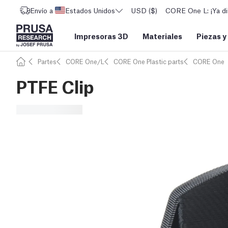
Envío a
Estados Unidos
USD ($)
CORE One L: ¡Ya di
Impresoras 3D
Materiales
Piezas y
Partes
CORE One/L
CORE One Plastic parts
CORE One
PTFE Clip