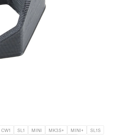
CW1
SL1
MINI
MK3S+
MINI+
SL1S