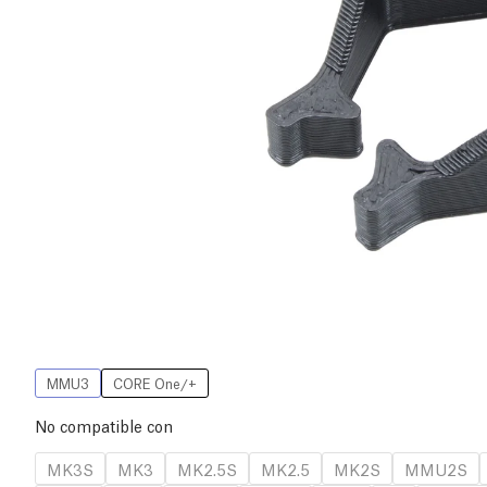
MMU3
CORE One/+
No compatible con
MK3S
MK3
MK2.5S
MK2.5
MK2S
MMU2S