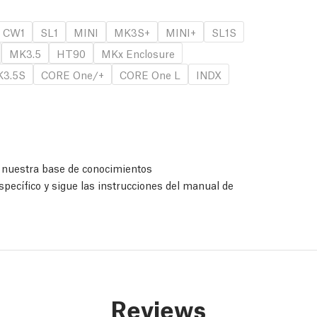
CW1
SL1
MINI
MK3S+
MINI+
SL1S
MK3.5
HT90
MKx Enclosure
3.5S
CORE One/+
CORE One L
INDX
a nuestra base de conocimientos
specífico y sigue las instrucciones del manual de
Reviews