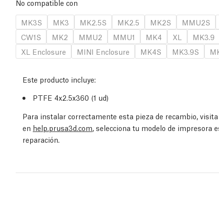
No compatible con
MK3S
MK3
MK2.5S
MK2.5
MK2S
MMU2S
CW1S
MK2
MMU2
MMU1
MK4
XL
MK3.9
XL Enclosure
MINI Enclosure
MK4S
MK3.9S
MK
Este producto incluye:
PTFE 4x2.5x360 (1
ud
)
Para instalar correctamente esta pieza de recambio, visit
en
help.prusa3d.com
, selecciona tu modelo de impresora e
reparación.