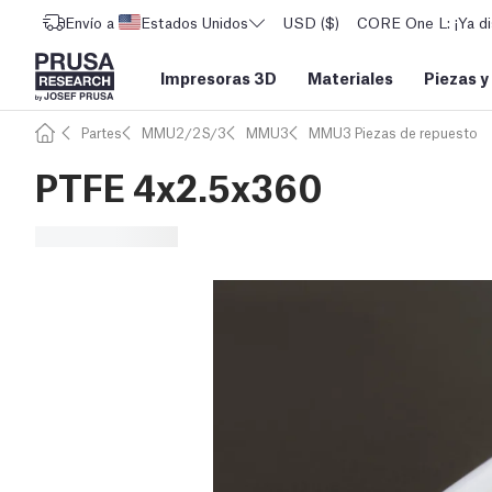
Envío a
Estados Unidos
USD ($)
CORE One L: ¡Ya di
Impresoras 3D
Materiales
Piezas y
Partes
MMU2/2S/3
MMU3
MMU3 Piezas de repuesto
PTFE 4x2.5x360