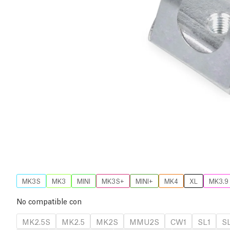
MK3S
MK3
MINI
MK3S+
MINI+
MK4
XL
MK3.9
No compatible con
MK2.5S
MK2.5
MK2S
MMU2S
CW1
SL1
S