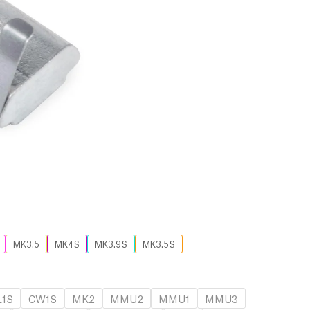
MK3.5
MK4S
MK3.9S
MK3.5S
L1S
CW1S
MK2
MMU2
MMU1
MMU3