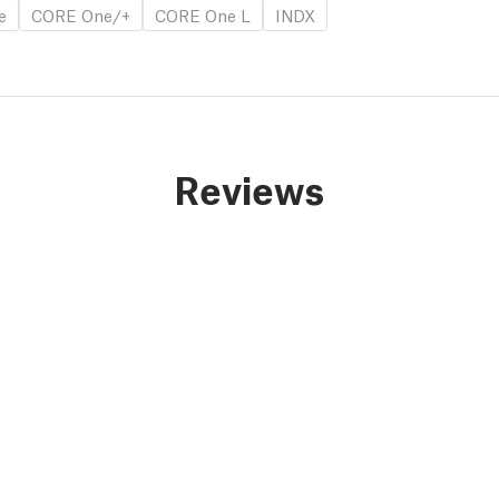
e
CORE One/+
CORE One L
INDX
Reviews