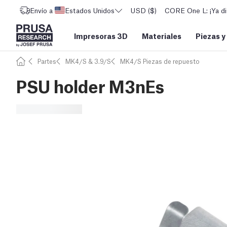
Envío a
Estados Unidos
USD ($)
CORE One L: ¡Ya di
Impresoras 3D
Materiales
Piezas y
Partes
MK4/S & 3.9/S
MK4/S Piezas de repuesto
PSU holder M3nEs