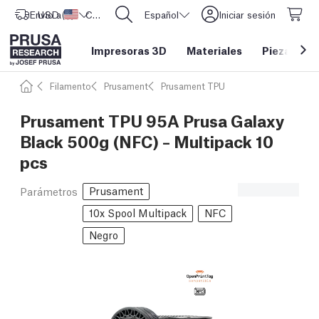
Envío a
USD ($)
Estados Unidos
CORE One L: ¡Ya disponible!
Español
Iniciar sesión
Impresoras 3D
Materiales
Piezas y a
Filamento
Prusament
Prusament TPU
Prusament TPU 95A Prusa Galaxy
Black 500g (NFC) – Multipack 10
pcs
Prusament
Parámetros
10x Spool Multipack
NFC
Negro