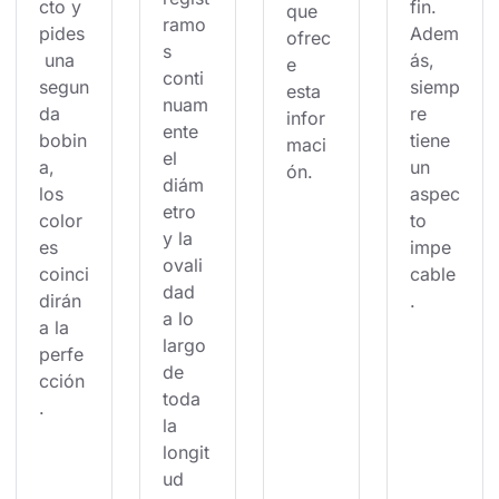
cto y 
fin. 
que 
ramo
pides
Adem
ofrec
s 
 una 
ás, 
e 
conti
segun
siemp
esta 
nuam
da 
re 
infor
ente 
bobin
tiene 
maci
el 
a, 
un 
ón.
diám
los 
aspec
etro 
color
to 
y la 
es 
impe
ovali
coinci
cable
dad 
dirán 
.
a lo 
a la 
largo 
perfe
de 
cción
toda 
.
la 
longit
ud 