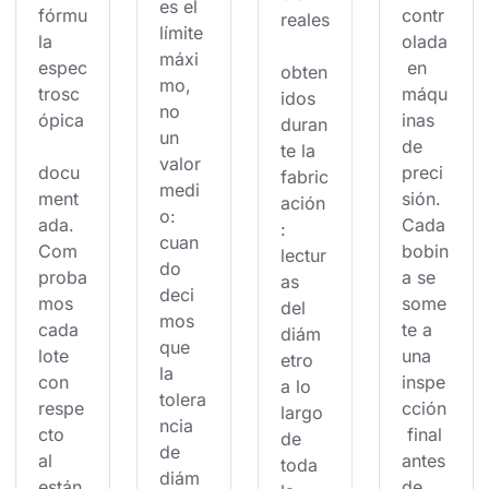
es el 
fórmu
contr
reales
límite 
la 
olada
máxi
espec
 en 
obten
mo, 
trosc
máqu
idos 
no 
ópica
inas 
duran
un 
de 
te la 
valor 
docu
preci
fabric
medi
ment
sión. 
ación
o: 
ada. 
Cada 
: 
cuan
Com
bobin
lectur
do 
proba
a se 
as 
deci
mos 
some
del 
mos 
cada 
te a 
diám
que 
lote 
una 
etro 
la 
con 
inspe
a lo 
tolera
respe
cción
largo 
ncia 
cto 
 final 
de 
de 
al 
antes 
toda 
diám
están
de 