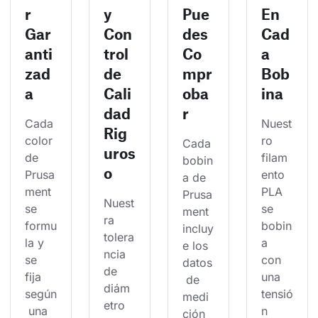
r
y
Pue
En
Gar
Con
des
Cad
anti
trol
Co
a
zad
de
mpr
Bob
a
Cali
oba
ina
dad
r
Cada 
Nuest
Rig
color 
ro 
Cada 
uros
de 
filam
bobin
o
Prusa
ento 
a de 
ment 
PLA 
Prusa
Nuest
se 
se 
ment 
ra 
formu
bobin
incluy
tolera
la y 
a 
e los 
ncia 
se 
con 
datos
de 
fija 
una 
 de 
diám
según
tensió
medi
etro 
 una 
n 
ción 