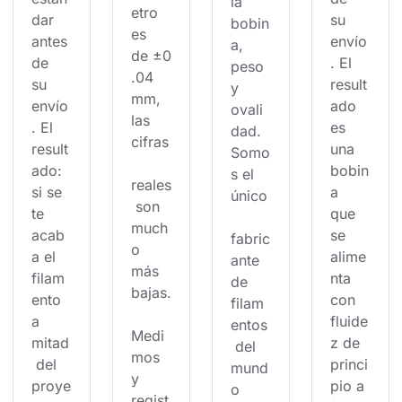
la 
etro 
dar 
su 
bobin
es 
antes 
envío
a, 
de ±0
de 
. El 
peso 
.04 
su 
result
y 
mm, 
envío
ado 
ovali
las 
. El 
es 
dad. 
cifras
result
una 
Somo
ado: 
bobin
s el 
reales
si se 
a 
único
 son 
te 
que 
much
acab
se 
fabric
o 
a el 
alime
ante 
más 
filam
nta 
de 
bajas.
ento 
con 
filam
a 
fluide
entos
Medi
mitad
z de 
 del 
mos 
 del 
princi
mund
y 
proye
pio a 
o 
regist