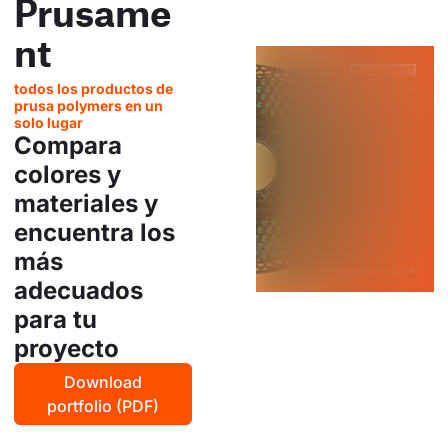
Prusame
nt
todos los productos de
prusa polymers en un
solo lugar
Compara
colores y
materiales y
encuentra los
más
adecuados
para tu
proyecto
Download
portfolio (PDF)