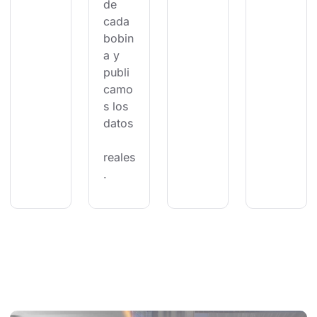
de 
cada 
bobin
a y 
publi
camo
s los 
datos
reales
.