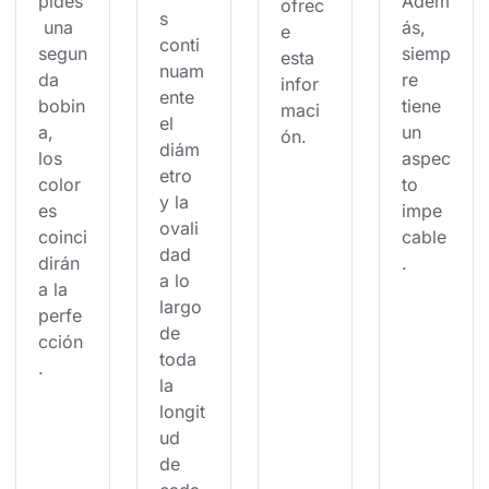
pides
Adem
ofrec
s 
 una 
ás, 
e 
conti
segun
siemp
esta 
nuam
da 
re 
infor
ente 
bobin
tiene 
maci
el 
a, 
un 
ón.
diám
los 
aspec
etro 
color
to 
y la 
es 
impe
ovali
coinci
cable
dad 
dirán 
.
a lo 
a la 
largo 
perfe
de 
cción
toda 
.
la 
longit
ud 
de 