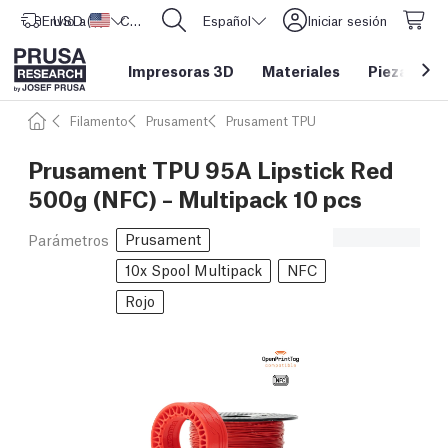
Envío a
USD ($)
Estados Unidos
CORE One L: ¡Ya disponible!
Español
Iniciar sesión
Impresoras 3D
Materiales
Piezas y a
Filamento
Prusament
Prusament TPU
Prusament TPU 95A Lipstick Red
500g (NFC) – Multipack 10 pcs
Prusament
Parámetros
10x Spool Multipack
NFC
Rojo