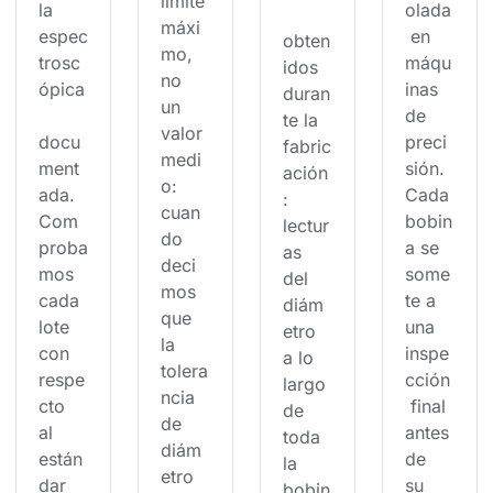
límite 
la 
olada
máxi
espec
 en 
obten
mo, 
trosc
máqu
idos 
no 
ópica
inas 
duran
un 
de 
te la 
valor 
docu
preci
fabric
medi
ment
sión. 
ación
o: 
ada. 
Cada 
: 
cuan
Com
bobin
lectur
do 
proba
a se 
as 
deci
mos 
some
del 
mos 
cada 
te a 
diám
que 
lote 
una 
etro 
la 
con 
inspe
a lo 
tolera
respe
cción
largo 
ncia 
cto 
 final 
de 
de 
al 
antes 
toda 
diám
están
de 
la 
etro 
dar 
su 
bobin