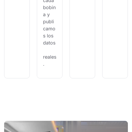
cada 
bobin
a y 
publi
camo
s los 
datos
reales
.