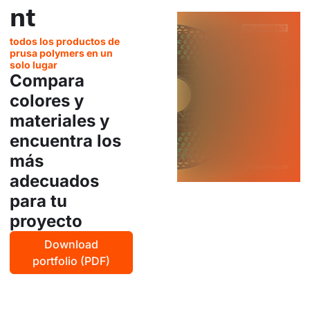
nt
todos los productos de
prusa polymers en un
solo lugar
Compara
colores y
materiales y
encuentra los
más
adecuados
para tu
proyecto
Download
portfolio (PDF)