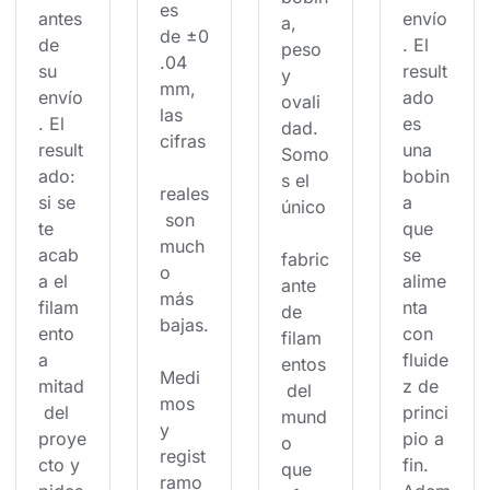
es 
antes 
envío
a, 
de ±0
de 
. El 
peso 
.04 
su 
result
y 
mm, 
envío
ado 
ovali
las 
. El 
es 
dad. 
cifras
result
una 
Somo
ado: 
bobin
s el 
reales
si se 
a 
único
 son 
te 
que 
much
acab
se 
fabric
o 
a el 
alime
ante 
más 
filam
nta 
de 
bajas.
ento 
con 
filam
a 
fluide
entos
Medi
mitad
z de 
 del 
mos 
 del 
princi
mund
y 
proye
pio a 
o 
regist
cto y 
fin. 
que 
ramo