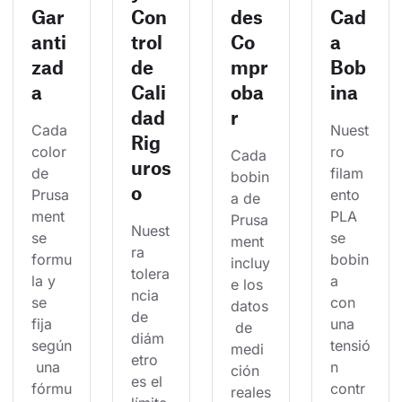
Gar
Con
des
Cad
anti
trol
Co
a
zad
de
mpr
Bob
a
Cali
oba
ina
dad
r
Cada 
Nuest
Rig
color 
ro 
Cada 
uros
de 
filam
bobin
o
Prusa
ento 
a de 
ment 
PLA 
Prusa
Nuest
se 
se 
ment 
ra 
formu
bobin
incluy
tolera
la y 
a 
e los 
ncia 
se 
con 
datos
de 
fija 
una 
 de 
diám
según
tensió
medi
etro 
 una 
n 
ción 
es el 
fórmu
contr
reales