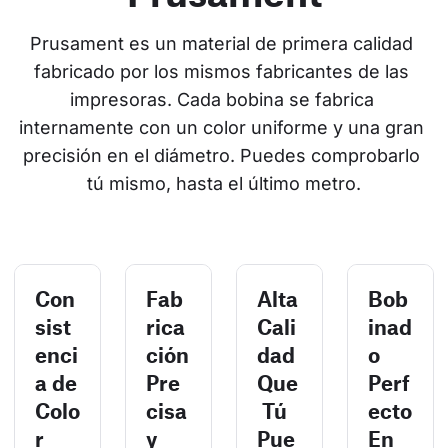
Prusament es un material de primera calidad 
fabricado por los mismos fabricantes de las 
impresoras. Cada bobina se fabrica 
internamente con un color uniforme y una gran 
precisión en el diámetro. Puedes comprobarlo 
tú mismo, hasta el último metro.
Con
Fab
Alta
Bob
sist
rica
Cali
inad
enci
ción
dad
o
a de
Pre
Que
Perf
Colo
cisa
Tú
ecto
r
y
Pue
En