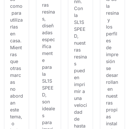
nm. 
ras 
como
la 
Con 
resina
 para 
resina
la 
s, 
utiliza
 y 
SL1S 
diseñ
rlas 
los 
SPEE
adas 
en 
perfil
D, 
espec
casa. 
es 
nuest
ífica
Mient
de 
ras 
ment
ras 
impre
resina
e 
que 
sión 
s 
para 
otras 
se 
pued
la 
marc
desar
en 
SL1S 
as 
rollan
impri
SPEE
no 
 en 
mir a 
D, 
abord
nuest
una 
son 
an 
ras 
veloci
ideale
este 
propi
dad 
s 
tema,
as 
de 
para 
 o 
instal
hasta 