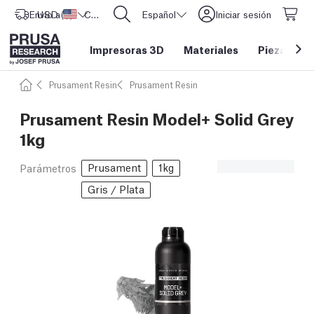
Envío a
USD ($)
Estados Unidos
CORE One L: ¡Ya disponible!
Español
Iniciar sesión
Impresoras 3D
Materiales
Piezas y a
Prusament Resin
Prusament Resin
Prusament Resin Model+ Solid Grey
1kg
Prusament
1kg
Parámetros
Gris / Plata