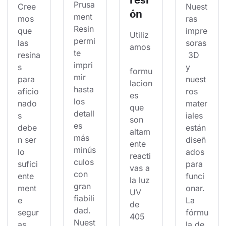
Prusa
Cree
Nuest
ón
ment 
mos 
ras 
Resin 
que 
impre
Utiliz
permi
las 
soras
amos
te 
resina
 3D 
impri
s 
y 
formu
mir 
para 
nuest
lacion
hasta 
aficio
ros 
es 
los 
nado
mater
que 
detall
s 
iales 
son 
es 
debe
están 
altam
más 
n ser 
diseñ
ente 
minús
lo 
ados 
reacti
culos 
sufici
para 
vas a 
con 
ente
funci
la luz 
gran 
ment
onar. 
UV 
fiabili
e 
La 
de 
dad. 
segur
fórmu
405 
Nuest
as 
la de 