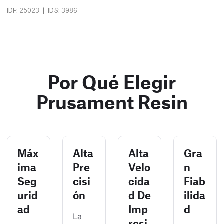
|
IDF: 25023
IDS: 3986
Por Qué Elegir
Prusament Resin
Máx
Alta
Alta
Gra
ima
Pre
Velo
n
Seg
cisi
cida
Fiab
urid
ón
d De
ilida
ad
Imp
d
La 
resi