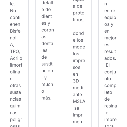
detall
le. 
n 
a de 
e de 
No 
entre 
proto
dient
conti
equip
tipos,
es y 
enen 
os y 
coron
Bisfe
en 
dond
as 
nol 
mejor
e los 
denta
A, 
es 
mode
les 
TPO, 
result
los 
de 
Acrilo
ados.
impre
sustit
ilmorf
 El 
sos 
ución
olina 
conju
en 
, y 
ni 
nto 
3D 
much
otras 
comp
medi
o 
susta
leto 
ante 
más.
ncias 
de 
MSLA
quími
resina
 se 
cas 
 e 
impri
peligr
impre
men 
osas.
sora 