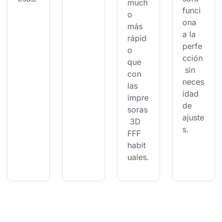
much
funci
o 
ona 
más 
a la 
rápid
perfe
o 
cción
que 
 sin 
con 
neces
las 
idad 
impre
de 
soras
ajuste
 3D 
s.
FFF 
habit
uales.