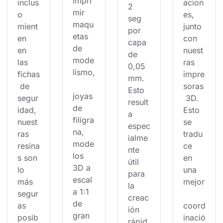
impri
inclus
acion
2 
mir 
o 
es, 
seg 
maqu
mient
junto 
por 
etas 
en 
con 
capa 
de 
en 
nuest
de 
mode
las 
ras 
0,05 
lismo,
fichas
impre
mm. 
 de 
soras
Esto 
joyas 
segur
 3D. 
result
de 
idad, 
Esto 
a 
filigra
nuest
se 
espec
na, 
ras 
tradu
ialme
mode
resina
ce 
nte 
los 
s son 
en 
útil 
3D a 
lo 
una 
para 
escal
más 
mejor
la 
a 1:1 
segur
creac
de 
as 
coord
ión 
gran 
posib
inació
rápid