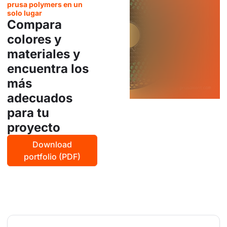
prusa polymers en un
solo lugar
Compara
colores y
materiales y
encuentra los
más
adecuados
para tu
proyecto
Download
portfolio (PDF)