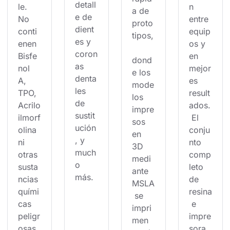
detall
le. 
n 
a de 
e de 
No 
entre 
proto
dient
conti
equip
tipos,
es y 
enen 
os y 
coron
Bisfe
en 
dond
as 
nol 
mejor
e los 
denta
A, 
es 
mode
les 
TPO, 
result
los 
de 
Acrilo
ados.
impre
sustit
ilmorf
 El 
sos 
ución
olina 
conju
en 
, y 
ni 
nto 
3D 
much
otras 
comp
medi
o 
susta
leto 
ante 
más.
ncias 
de 
MSLA
quími
resina
 se 
cas 
 e 
impri
peligr
impre
men 
osas.
sora 