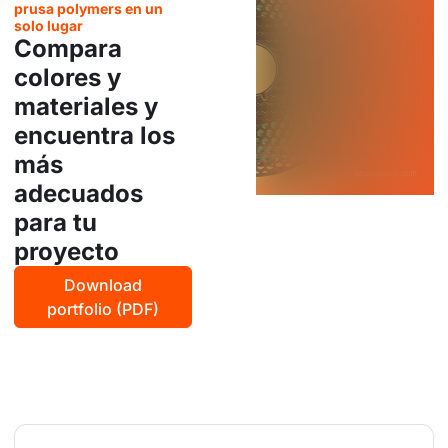
prusa polymers en un
solo lugar
Compara
colores y
materiales y
encuentra los
más
adecuados
para tu
proyecto
Download
portfolio (PDF)