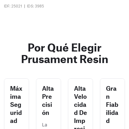
|
IDF: 25021
IDS: 3985
Por Qué Elegir
Prusament Resin
Máx
Alta
Alta
Gra
ima
Pre
Velo
n
Seg
cisi
cida
Fiab
urid
ón
d De
ilida
ad
Imp
d
La 
resi