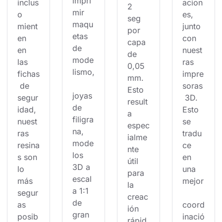
impri
inclus
acion
2 
mir 
o 
es, 
seg 
maqu
mient
junto 
por 
etas 
en 
con 
capa 
de 
en 
nuest
de 
mode
las 
ras 
0,05 
lismo,
fichas
impre
mm. 
 de 
soras
Esto 
joyas 
segur
 3D. 
result
de 
idad, 
Esto 
a 
filigra
nuest
se 
espec
na, 
ras 
tradu
ialme
mode
resina
ce 
nte 
los 
s son 
en 
útil 
3D a 
lo 
una 
para 
escal
más 
mejor
la 
a 1:1 
segur
creac
de 
as 
coord
ión 
gran 
posib
inació
rápid