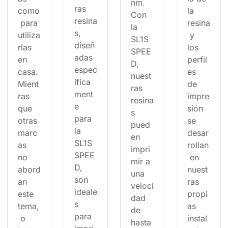
nm. 
ras 
como
la 
Con 
resina
 para 
resina
la 
s, 
utiliza
 y 
SL1S 
diseñ
rlas 
los 
SPEE
adas 
en 
perfil
D, 
espec
casa. 
es 
nuest
ífica
Mient
de 
ras 
ment
ras 
impre
resina
e 
que 
sión 
s 
para 
otras 
se 
pued
la 
marc
desar
en 
SL1S 
as 
rollan
impri
SPEE
no 
 en 
mir a 
D, 
abord
nuest
una 
son 
an 
ras 
veloci
ideale
este 
propi
dad 
s 
tema,
as 
de 
para 
 o 
instal
hasta 