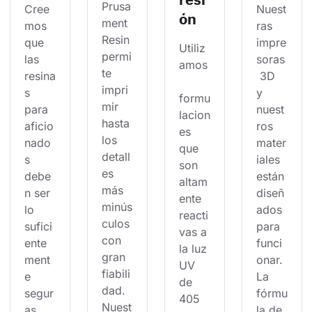
Prusa
Cree
Nuest
ón
ment 
mos 
ras 
Resin 
que 
impre
Utiliz
permi
las 
soras
amos
te 
resina
 3D 
impri
s 
y 
formu
mir 
para 
nuest
lacion
hasta 
aficio
ros 
es 
los 
nado
mater
que 
detall
s 
iales 
son 
es 
debe
están 
altam
más 
n ser 
diseñ
ente 
minús
lo 
ados 
reacti
culos 
sufici
para 
vas a 
con 
ente
funci
la luz 
gran 
ment
onar. 
UV 
fiabili
e 
La 
de 
dad. 
segur
fórmu
405 
Nuest
as 
la de 