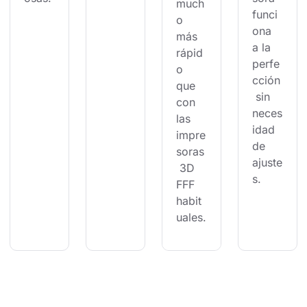
much
funci
o 
ona 
más 
a la 
rápid
perfe
o 
cción
que 
 sin 
con 
neces
las 
idad 
impre
de 
soras
ajuste
 3D 
s.
FFF 
habit
uales.