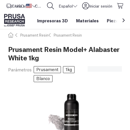
Envío a
USD ($)
Estados Unidos
CORE One L: ¡Ya disponible!
Español
Iniciar sesión
Impresoras 3D
Materiales
Piezas y a
Prusament Resin
Prusament Resin
Prusament Resin Model+ Alabaster
White 1kg
Prusament
1kg
Parámetros
Blanco