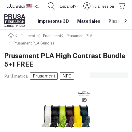
Envío a
USD ($)
Estados Unidos
CORE One L: ¡Ya disponible!
Español
Iniciar sesión
Impresoras 3D
Materiales
Piezas y a
Filamento
Prusament
Prusament PLA
Prusament PLA Bundles
Prusament PLA High Contrast Bundle
5+1 FREE
Prusament
NFC
Parámetros