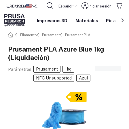
Envío a
USD ($)
Estados Unidos
CORE One L: ¡Ya disponible!
Español
Iniciar sesión
Impresoras 3D
Materiales
Piezas y a
Filamento
Prusament
Prusament PLA
Prusament PLA Azure Blue 1kg
(Liquidación)
Prusament
1kg
Parámetros
NFC Unsupported
Azul