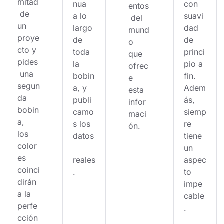
mitad
nua 
con 
entos
 de 
a lo 
suavi
 del 
un 
largo 
dad 
mund
proye
de 
de 
o 
cto y 
toda 
princi
que 
pides
la 
pio a 
ofrec
 una 
bobin
fin. 
e 
segun
a, y 
Adem
esta 
da 
publi
ás, 
infor
bobin
camo
siemp
maci
a, 
s los 
re 
ón.
los 
datos
tiene 
color
un 
es 
reales
aspec
coinci
.
to 
dirán 
impe
a la 
cable
perfe
.
cción