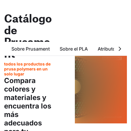
Catálogo
de
Prusame
Sobre Prusament
Sobre el PLA
Atributos Bási
nt
todos los productos de
prusa polymers en un
solo lugar
Compara
colores y
materiales y
encuentra los
más
adecuados