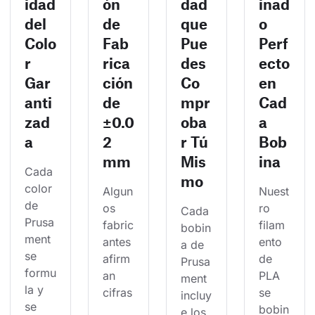
idad
ón
dad
inad
del
de
que
o
Colo
Fab
Pue
Perf
r
rica
des
ecto
Gar
ción
Co
en
anti
de
mpr
Cad
zad
±0.0
oba
a
a
2
r Tú
Bob
mm
Mis
ina
Cada 
mo
color 
Algun
Nuest
de 
os 
ro 
Cada 
Prusa
fabric
filam
bobin
ment 
antes 
ento 
a de 
se 
afirm
de 
Prusa
formu
an 
PLA 
ment 
la y 
cifras
se 
incluy
se 
bobin
e los 