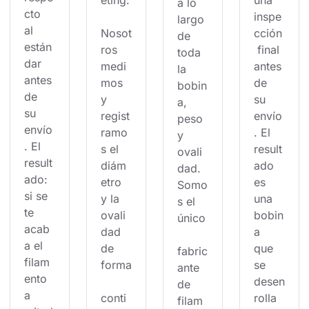
eting.
una 
a lo 
cto 
inspe
largo 
al 
Nosot
cción
de 
están
ros 
 final 
toda 
dar 
medi
antes 
la 
antes 
mos 
de 
bobin
de 
y 
su 
a, 
su 
regist
envío
peso 
envío
ramo
. El 
y 
. El 
s el 
result
ovali
result
diám
ado 
dad. 
ado: 
etro 
es 
Somo
si se 
y la 
una 
s el 
te 
ovali
bobin
único
acab
dad 
a 
a el 
de 
que 
fabric
filam
forma
se 
ante 
ento 
desen
de 
a 
conti
rolla 
filam