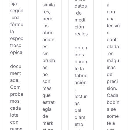
fija 
simila
a 
datos
según
res, 
con 
 de 
 una 
pero 
una 
medi
fórmu
las 
tensió
ción 
la 
afirm
n 
reales
espec
acion
contr
trosc
es 
olada
obten
ópica
sin 
 en 
idos 
prueb
máqu
duran
docu
as 
inas 
te la 
ment
no 
de 
fabric
ada. 
son 
preci
ación
Com
más 
sión. 
: 
proba
que 
Cada 
lectur
mos 
estrat
bobin
as 
cada 
egia 
a se 
del 
lote 
de 
some
diám
con 
mark
te a 
etro 
respe