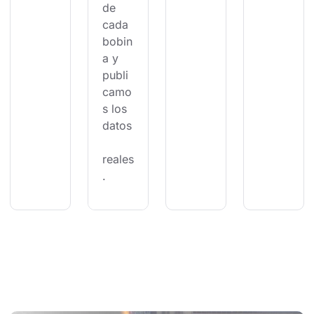
de 
cada 
bobin
a y 
publi
camo
s los 
datos
reales
.