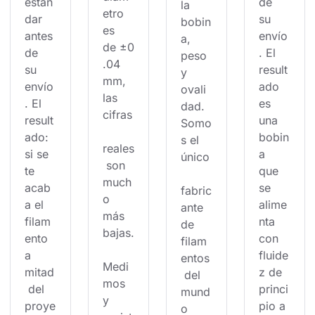
están
de 
la 
etro 
dar 
su 
bobin
es 
antes 
envío
a, 
de ±0
de 
. El 
peso 
.04 
su 
result
y 
mm, 
envío
ado 
ovali
las 
. El 
es 
dad. 
cifras
result
una 
Somo
ado: 
bobin
s el 
reales
si se 
a 
único
 son 
te 
que 
much
acab
se 
fabric
o 
a el 
alime
ante 
más 
filam
nta 
de 
bajas.
ento 
con 
filam
a 
fluide
entos
Medi
mitad
z de 
 del 
mos 
 del 
princi
mund
y 
proye
pio a 
o 