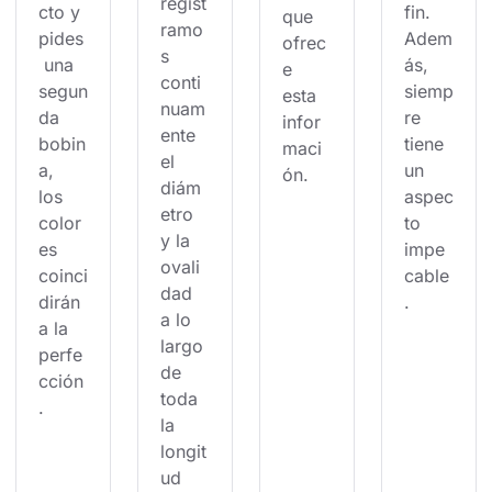
regist
cto y 
fin. 
que 
ramo
pides
Adem
ofrec
s 
 una 
ás, 
e 
conti
segun
siemp
esta 
nuam
da 
re 
infor
ente 
bobin
tiene 
maci
el 
a, 
un 
ón.
diám
los 
aspec
etro 
color
to 
y la 
es 
impe
ovali
coinci
cable
dad 
dirán 
.
a lo 
a la 
largo 
perfe
de 
cción
toda 
.
la 
longit
ud 