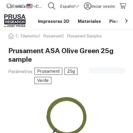
Envío a
USD ($)
Estados Unidos
CORE One L: ¡Ya disponible!
Español
Iniciar sesión
Impresoras 3D
Materiales
Piezas y a
Filamento
Prusament
Prusament Samples
Prusament ASA Olive Green 25g
sample
Prusament
25g
Parámetros
Verde