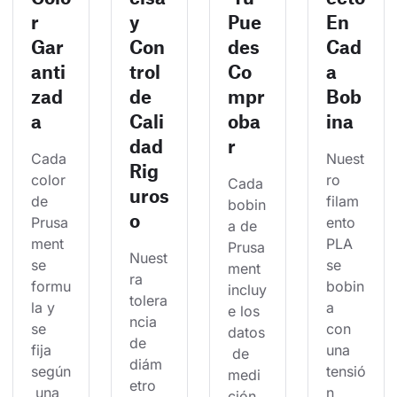
r
y
Pue
En
Gar
Con
des
Cad
anti
trol
Co
a
zad
de
mpr
Bob
a
Cali
oba
ina
dad
r
Cada 
Nuest
Rig
color 
ro 
Cada 
uros
de 
filam
bobin
o
Prusa
ento 
a de 
ment 
PLA 
Prusa
Nuest
se 
se 
ment 
ra 
formu
bobin
incluy
tolera
la y 
a 
e los 
ncia 
se 
con 
datos
de 
fija 
una 
 de 
diám
según
tensió
medi
etro 
 una 
n 
ción 