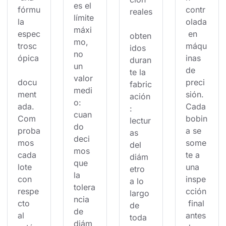
es el 
fórmu
contr
reales
límite 
la 
olada
máxi
espec
 en 
obten
mo, 
trosc
máqu
idos 
no 
ópica
inas 
duran
un 
de 
te la 
valor 
docu
preci
fabric
medi
ment
sión. 
ación
o: 
ada. 
Cada 
: 
cuan
Com
bobin
lectur
do 
proba
a se 
as 
deci
mos 
some
del 
mos 
cada 
te a 
diám
que 
lote 
una 
etro 
la 
con 
inspe
a lo 
tolera
respe
cción
largo 
ncia 
cto 
 final 
de 
de 
al 
antes 
toda 
diám