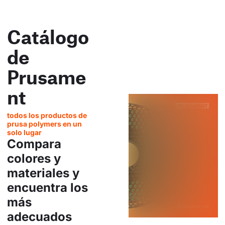
Catálogo
de
Prusame
nt
todos los productos de
prusa polymers en un
solo lugar
Compara
colores y
materiales y
encuentra los
más
adecuados