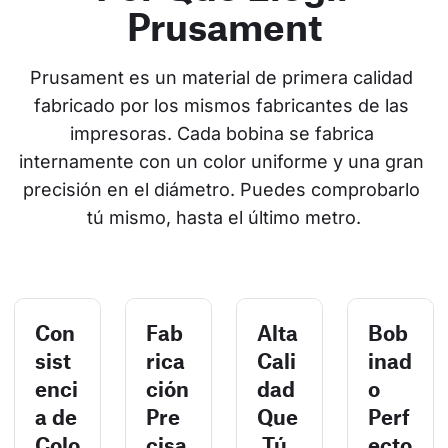
Prusament
Prusament es un material de primera calidad 
fabricado por los mismos fabricantes de las 
impresoras. Cada bobina se fabrica 
internamente con un color uniforme y una gran 
precisión en el diámetro. Puedes comprobarlo 
tú mismo, hasta el último metro.
Con
Fab
Alta
Bob
sist
rica
Cali
inad
enci
ción
dad
o
a de
Pre
Que
Perf
Colo
cisa
Tú
ecto