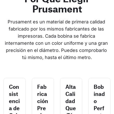
Prusament
Prusament es un material de primera calidad 
fabricado por los mismos fabricantes de las 
impresoras. Cada bobina se fabrica 
internamente con un color uniforme y una gran 
precisión en el diámetro. Puedes comprobarlo 
tú mismo, hasta el último metro.
Con
Fab
Alta
Bob
sist
rica
Cali
inad
enci
ción
dad
o
a de
Pre
Que
Perf