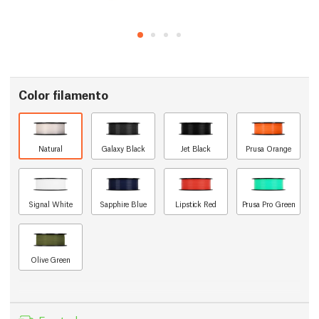
Color filamento
Natural
Galaxy Black
Jet Black
Prusa Orange
Signal White
Sapphire Blue
Lipstick Red
Prusa Pro Green
Olive Green