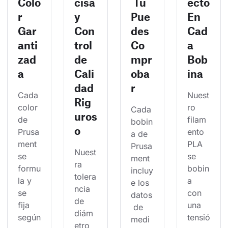
Colo
cisa
Tú
ecto
r
y
Pue
En
Gar
Con
des
Cad
anti
trol
Co
a
zad
de
mpr
Bob
a
Cali
oba
ina
dad
r
Cada 
Nuest
Rig
color 
ro 
Cada 
uros
de 
filam
bobin
o
Prusa
ento 
a de 
ment 
PLA 
Prusa
Nuest
se 
se 
ment 
ra 
formu
bobin
incluy
tolera
la y 
a 
e los 
ncia 
se 
con 
datos
de 
fija 
una 
 de 
diám
según
tensió
medi
etro 