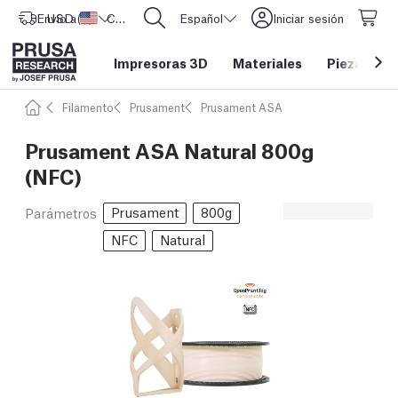
Envío a
USD ($)
Estados Unidos
CORE One L: ¡Ya disponible!
Español
Iniciar sesión
Impresoras 3D
Materiales
Piezas y a
Filamento
Prusament
Prusament ASA
Prusament ASA Natural 800g
(NFC)
Prusament
800g
Parámetros
NFC
Natural