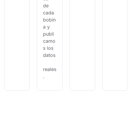
de 
cada 
bobin
a y 
publi
camo
s los 
datos
reales
.