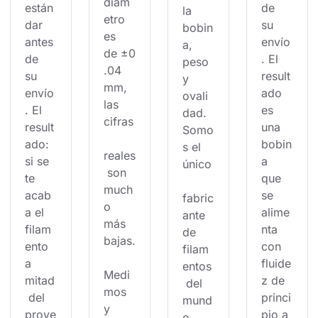
diám
están
de 
la 
etro 
dar 
su 
bobin
es 
antes 
envío
a, 
de ±0
de 
. El 
peso 
.04 
su 
result
y 
mm, 
envío
ado 
ovali
las 
. El 
es 
dad. 
cifras
result
una 
Somo
ado: 
bobin
s el 
reales
si se 
a 
único
 son 
te 
que 
much
acab
se 
fabric
o 
a el 
alime
ante 
más 
filam
nta 
de 
bajas.
ento 
con 
filam
a 
fluide
entos
Medi
mitad
z de 
 del 
mos 
 del 
princi
mund
y 
proye
pio a 
o 