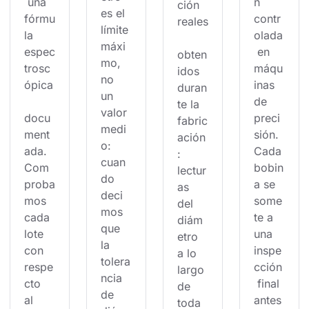
 una 
n 
ción 
es el 
fórmu
contr
reales
límite 
la 
olada
máxi
espec
 en 
obten
mo, 
trosc
máqu
idos 
no 
ópica
inas 
duran
un 
de 
te la 
valor 
docu
preci
fabric
medi
ment
sión. 
ación
o: 
ada. 
Cada 
: 
cuan
Com
bobin
lectur
do 
proba
a se 
as 
deci
mos 
some
del 
mos 
cada 
te a 
diám
que 
lote 
una 
etro 
la 
con 
inspe
a lo 
tolera
respe
cción
largo 
ncia 
cto 
 final 
de 
de 
al 
antes 
toda 