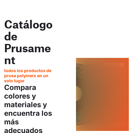
Catálogo
de
Prusame
nt
todos los productos de
prusa polymers en un
solo lugar
Compara
colores y
materiales y
encuentra los
más
adecuados