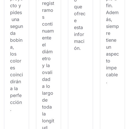
regist
cto y 
fin. 
que 
ramo
pides
Adem
ofrec
s 
 una 
ás, 
e 
conti
segun
siemp
esta 
nuam
da 
re 
infor
ente 
bobin
tiene 
maci
el 
a, 
un 
ón.
diám
los 
aspec
etro 
color
to 
y la 
es 
impe
ovali
coinci
cable
dad 
dirán 
.
a lo 
a la 
largo 
perfe
de 
cción
toda 
.
la 
longit
ud 