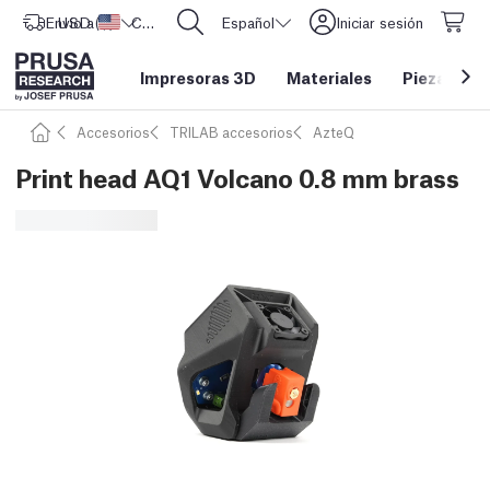
Envío a
USD ($)
Estados Unidos
CORE One L: ¡Ya disponible!
Español
Iniciar sesión
Impresoras 3D
Materiales
Piezas y a
Accesorios
TRILAB accesorios
AzteQ
Print head AQ1 Volcano 0.8 mm brass