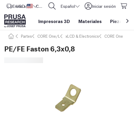
Envío a
USD ($)
Estados Unidos
CORE One L: ¡Ya disponible!
Español
Iniciar sesión
Impresoras 3D
Materiales
Piezas y a
Partes
CORE One/L
xLCD & Electronics
CORE One
PE/FE Faston 6,3x0,8