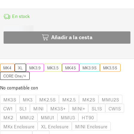
En stock
Añadir a la cesta
MK4
XL
MK3.9
MK3.5
MK4S
MK3.9S
MK3.5S
CORE One/+
No compatible con
MK3S
MK3
MK2.5S
MK2.5
MK2S
MMU2S
CW1
SL1
MINI
MK3S+
MINI+
SL1S
CW1S
MK2
MMU2
MMU1
MMU3
HT90
MKx Enclosure
XL Enclosure
MINI Enclosure