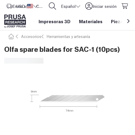
Envío a
USD ($)
Estados Unidos
CORE One L: ¡Ya disponible!
Español
Iniciar sesión
Impresoras 3D
Materiales
Piezas y a
Accesorios
Herramientas y artesanía
Olfa spare blades for SAC-1 (10pcs)